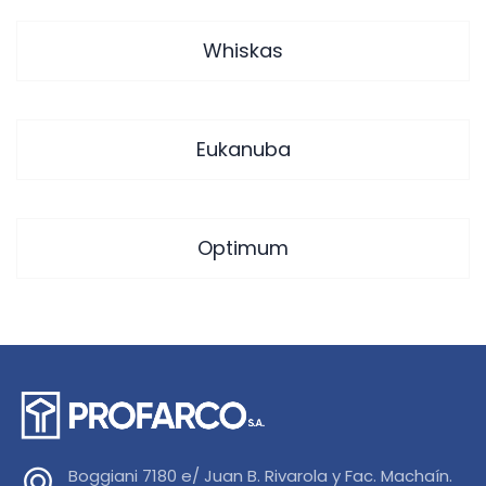
Whiskas
Eukanuba
Optimum
Boggiani 7180 e/ Juan B. Rivarola y Fac. Machaín.